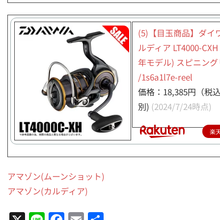
(5)【目玉商品】ダイワ 
ルディア LT4000-CXH 
年モデル) スピニン
/1s6a1l7e-reel
価格：18,385円（税
別)
(2024/7/24時点)
楽
アマゾン(ムーンショット)
アマゾン(カルディア)
X
Line
Facebook
Email
共