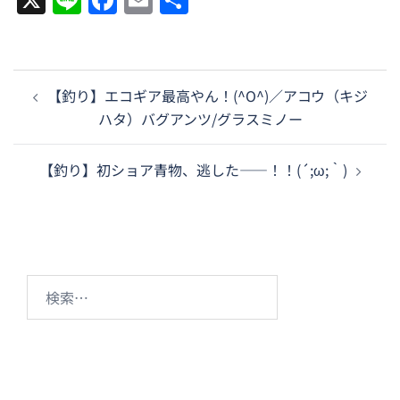
有
投
【釣り】エコギア最高やん！(^O^)／アコウ（キジ
稿
ハタ）バグアンツ/グラスミノー
ナ
ビ
【釣り】初ショア青物、逃した――！！(´;ω;｀)
ゲ
ー
シ
ョ
ン
検
索: