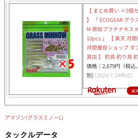
【 まとめ買い ×5個
】 「 ECOGEAR グ
M 房総プラチナキス #1
10pcs 」 【 楽天 月間
月間優良ショップ ダ
賞店 】 釣具 釣り具 
価格：2,679円（税
別)
(2024/7/24時点)
楽
アマゾン(グラスミノーL)
タックルデータ