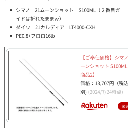
シマノ 21ムーンショット S100ML（２番目ガ
イドは折れたままｗ）
ダイワ 21カルディア LT4000-CXH
PE0.8+フロロ16lb
【ご奉仕価格】シマノ 
ーンショット S100M
商品2】
価格：13,707円（税
別)
(2024/7/24時点)
楽