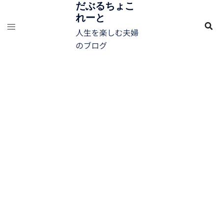
コ
だぶるちょこ
れーと
ン
テ
人生を楽しむ夫婦
ン
のブログ
ツ
へ
ス
キ
ッ
プ