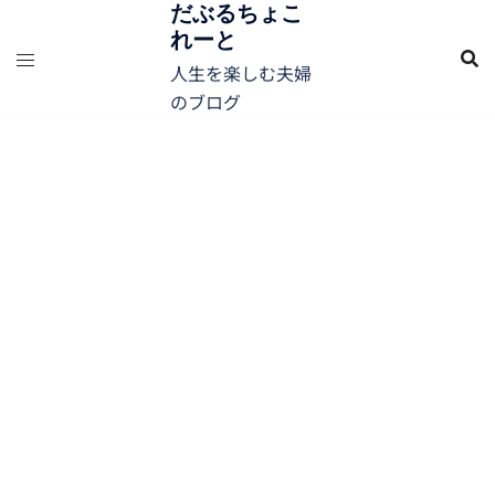
コ
だぶるちょこ
れーと
ン
テ
人生を楽しむ夫婦
ン
のブログ
ツ
へ
ス
キ
ッ
プ