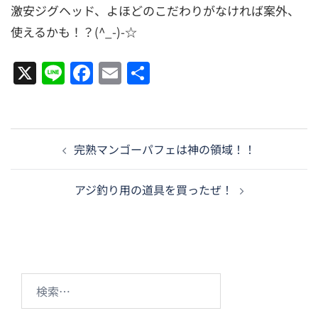
激安ジグヘッド、よほどのこだわりがなければ案外、
使えるかも！？(^_-)-☆
X
Line
Facebook
Email
共
有
投
完熟マンゴーパフェは神の領域！！
稿
ナ
アジ釣り用の道具を買ったぜ！
ビ
ゲ
ー
シ
ョ
検
ン
索: