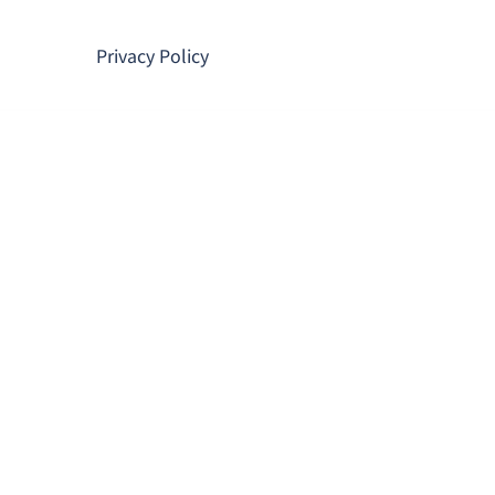
コ
ン
Privacy Policy
テ
ン
ツ
へ
ス
キ
ッ
プ