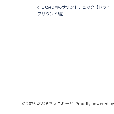
投
QX54QMのサウンドチェック【ドライ
稿
ブサウンド編】
ナ
ビ
ゲ
ー
シ
ョ
ン
© 2026 だぶるちょこれーと. Proudly powered b