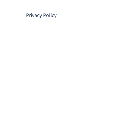
コ
ン
Privacy Policy
テ
ン
ツ
へ
ス
キ
ッ
プ