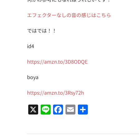
エフェクターなしの音の感じはこちら
ではでは！！
id4
https://amzn.to/3D8ODQE
boya
https://amzn.to/3Rsy72h
X
Line
Facebook
Email
共
有