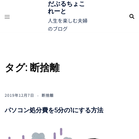
コ
だぶるちょこ
れーと
ン
テ
人生を楽しむ夫婦
ン
のブログ
ツ
へ
ス
キ
タグ:
断捨離
ッ
プ
2019年12月7日
断捨離
パソコン処分費を5分の1にする方法