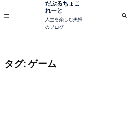
コ
だぶるちょこ
れーと
ン
テ
人生を楽しむ夫婦
ン
のブログ
ツ
へ
ス
キ
タグ:
ゲーム
ッ
プ